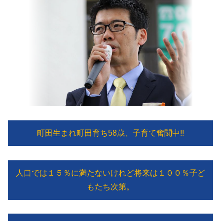
町田生まれ町田育ち58歳、子育て奮闘中!!
人口では１５％に満たないけれど将来は１００％子ど
もたち次第。